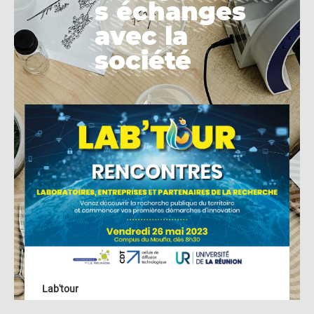
s échanges
s échanges
avec la
avec la
société
société
Lab'tour