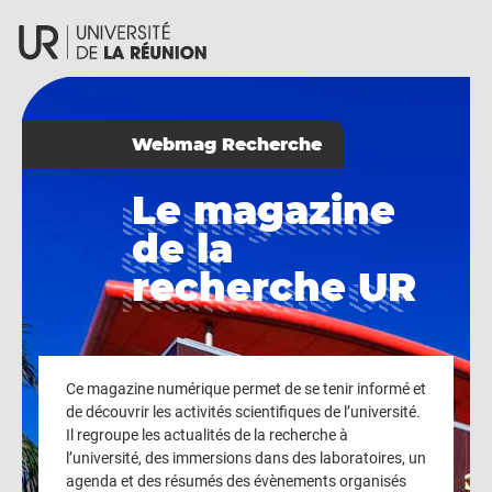
Skip
Skip
to
to
Webmag Recherche
main
main
Le magazine
Le magazine
navigation
content
de la
de la
recherche UR
recherche UR
Ce magazine numérique permet de se tenir informé et
de découvrir les activités scientifiques de l’université.
Il regroupe les actualités de la recherche à
l’université, des immersions dans des laboratoires, un
agenda et des résumés des évènements organisés