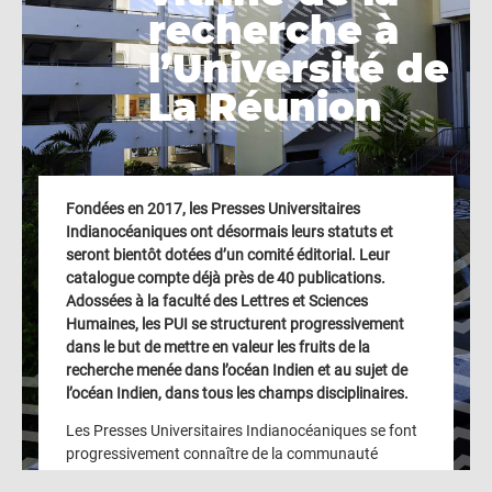
vitrine de la
recherche à
recherche à
l’Université de
l’Université
La Réunion
de La Réunion
Fondées en 2017, les Presses Universitaires
Indianocéaniques ont désormais leurs statuts et
seront bientôt dotées d’un comité éditorial. Leur
catalogue compte déjà près de 40 publications.
Adossées à la faculté des Lettres et Sciences
Humaines, les PUI se structurent progressivement
dans le but de mettre en valeur les fruits de la
recherche menée dans l’océan Indien et au sujet de
l’océan Indien, dans tous les champs disciplinaires.
Les Presses Universitaires Indianocéaniques se font
progressivement connaître de la communauté
universitaire réunionnaise et, au-delà, de la